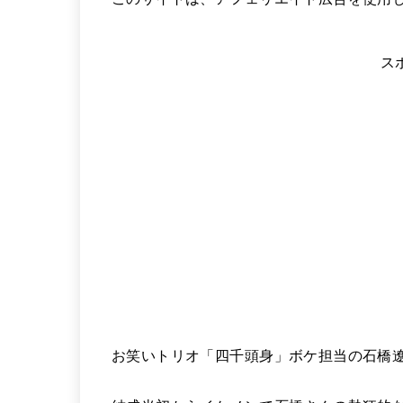
ス
お笑いトリオ「四千頭身」ボケ担当の石橋