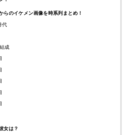
からのイケメン画像を時系列まとめ！
時代
身結成
目
目
目
目
目
彼女は？