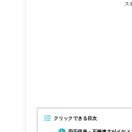
ス
クリックできる目次
四千頭身・石橋遼大がイケメ
1.