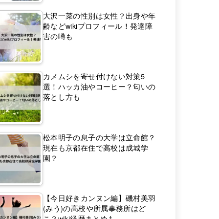
大沢一菜の性別は女性？出身や年
齢などwikiプロフィール！発達障
害の噂も
カメムシを寄せ付けない対策5
選！ハッカ油やコーヒー？匂いの
落とし方も
松本明子の息子の大学は立命館？
現在も京都在住で高校は成城学
園？
【今日好きカンヌン編】磯村美羽
(みう)の高校や所属事務所はど
こ？wiki経歴まとめも