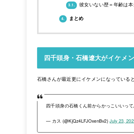
彼女いない歴＝年齢は本
3.1.
まとめ
4.
四千頭身・石橋遼大がイケメ
石橋さんが最近更にイケメンになっていると
四千頭身の石橋くん前からかっこいいって
— カス (@KjQz4LFJOxenBv2)
July 23, 20