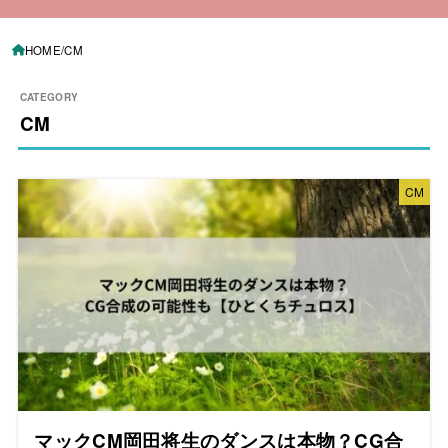
HOME
CM
CM
CM
マックCM岡田将生のダンスは本物？CG合