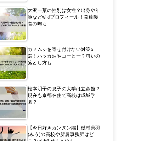
大沢一菜の性別は女性？出身や年
齢などwikiプロフィール！発達障
害の噂も
カメムシを寄せ付けない対策5
選！ハッカ油やコーヒー？匂いの
落とし方も
松本明子の息子の大学は立命館？
現在も京都在住で高校は成城学
園？
【今日好きカンヌン編】磯村美羽
(みう)の高校や所属事務所はど
こ？wiki経歴まとめも