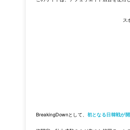
ス
BreakingDownとして、
初となる日韓戦が