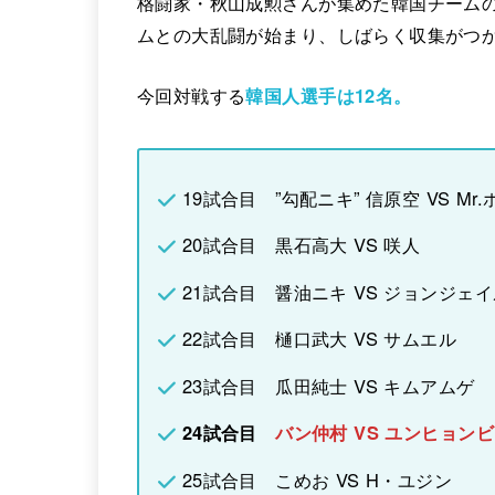
格闘家・秋山成勲さんが集めた韓国チーム
ムとの大乱闘が始まり、しばらく収集がつ
今回対戦する
韓国人選手は12名。
19試合目 ”勾配ニキ” 信原空 VS Mr
20試合目 黒石高大 VS 咲人
21試合目 醤油ニキ VS ジョンジェ
22試合目 樋口武大 VS サムエル
23試合目 瓜田純士 VS キムアムゲ
24試合目
バン仲村 VS ユンヒョン
25試合目 こめお VS H・ユジン