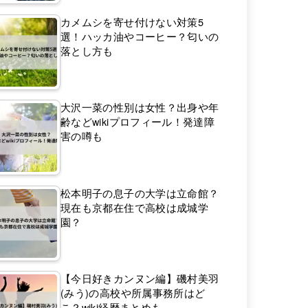
カメムシを寄せ付けない対策5
選！ハッカ油やコーヒー？匂いの
落とし方も
大沢一菜の性別は女性？出身や年
齢などwikiプロフィール！発達障
害の噂も
松本明子の息子の大学は立命館？
現在も京都在住で高校は成城学
園？
【今日好きカンヌン編】磯村美羽
(みう)の高校や所属事務所はど
こ？wiki経歴まとめも