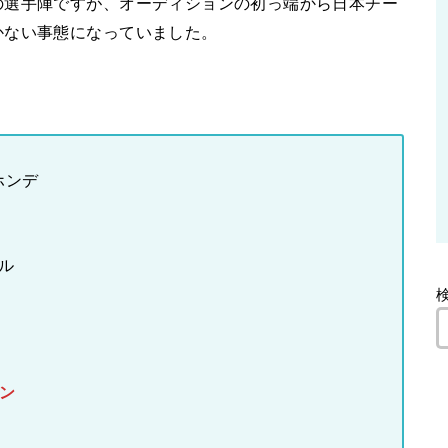
の選手陣ですが、オーディションの初っ端から日本チー
かない事態になっていました。
.ホンデ
イル
ビン