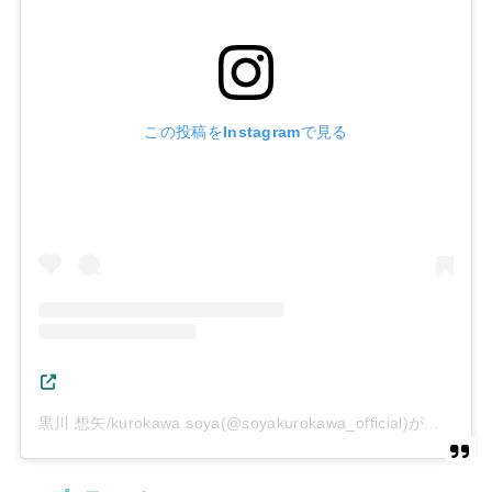
この投稿をInstagramで見る
黒川 想矢/kurokawa soya(@soyakurokawa_official)がシェアした投稿