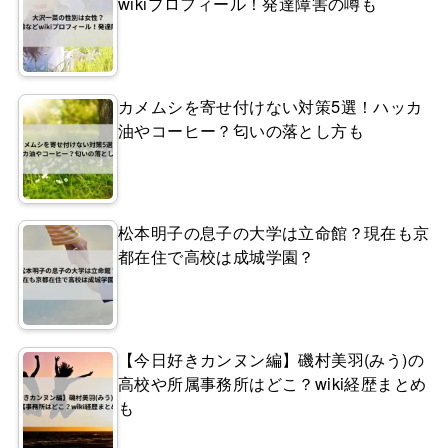
wikiプロフィール！発達障害の噂も
カメムシを寄せ付けない対策5選！ハッカ
油やコーヒー？匂いの落とし方も
松本明子の息子の大学は立命館？現在も京
都在住で高校は成城学園？
【今日好きカンヌン編】磯村美羽(みう)の
高校や所属事務所はどこ？wiki経歴まとめ
も