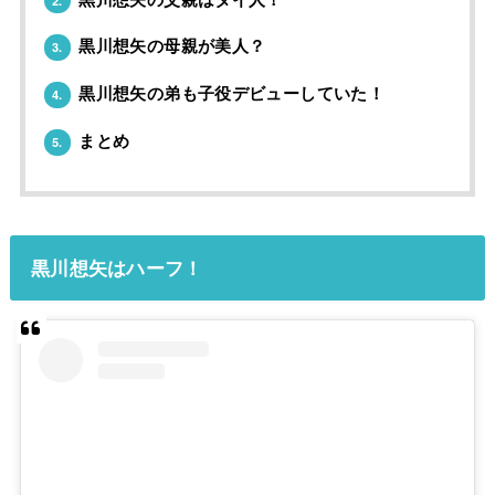
黒川想矢の母親が美人？
3.
黒川想矢の弟も子役デビューしていた！
4.
まとめ
5.
黒川想矢はハーフ！