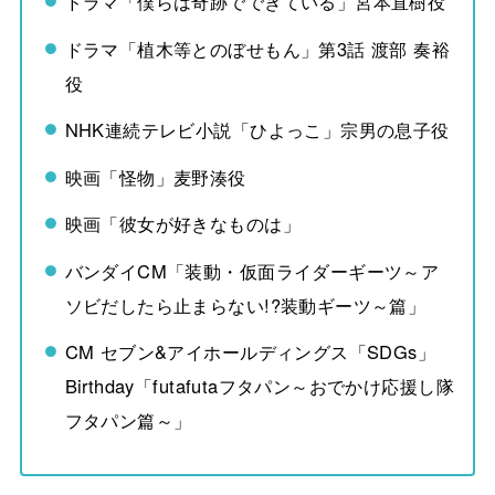
ドラマ「僕らは奇跡でできている」宮本直樹役
ドラマ「植木等とのぼせもん」第3話 渡部 奏裕
役
NHK連続テレビ小説「ひよっこ」宗男の息子役
映画「怪物」麦野湊役
映画「彼女が好きなものは」
バンダイCM「装動・仮面ライダーギーツ～ア
ソビだしたら止まらない!?装動ギーツ～篇」
CM セブン&アイホールディングス「SDGs」
Birthday「futafutaフタパン～おでかけ応援し隊
フタパン篇～」